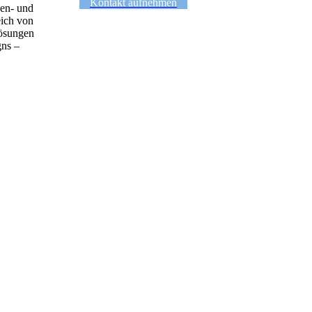
Kontakt aufnehmen
nen- und
eich von
Lösungen
gns –